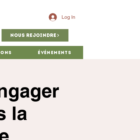
Log In
Nous rejoindre
ions
Événements
engager
 la
e