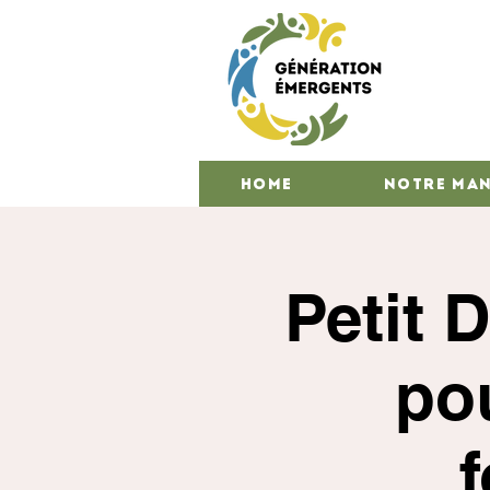
HOME
Notre man
Petit 
po