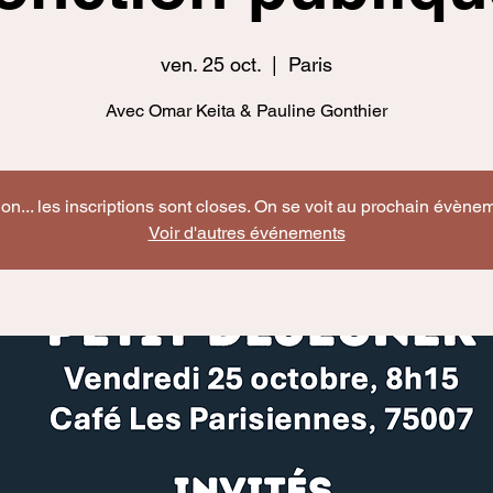
ven. 25 oct.
  |  
Paris
Avec Omar Keita & Pauline Gonthier
on... les inscriptions sont closes. On se voit au prochain évènem
Voir d'autres événements