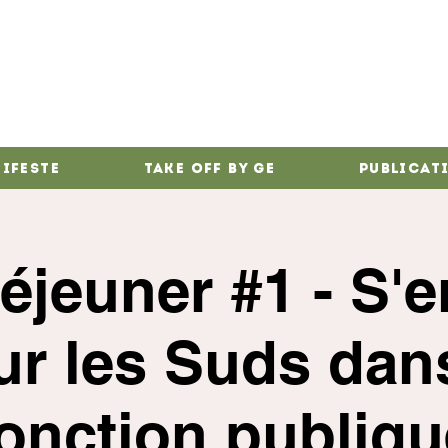
ifeste
Take Off by GE
Publicat
Déjeuner #1 - S'
ur les Suds dans
fonction publiqu